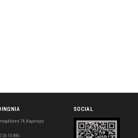
ΟΙΝΩΝΙΑ
SOCIAL
παφλέσσα 74, Καματερό
0 26 10 880