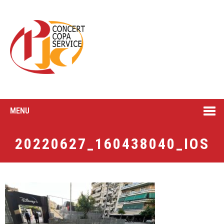
MENU
20220627_160438040_IOS