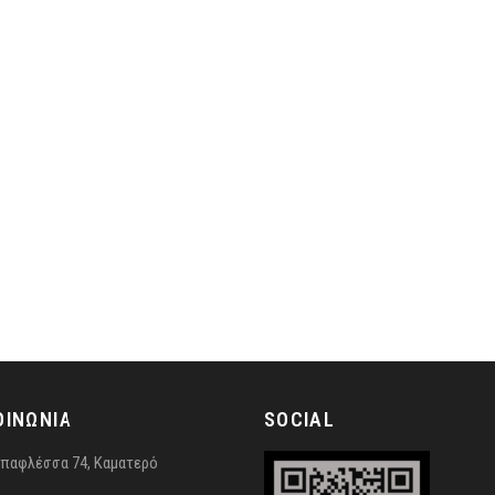
ΟΙΝΩΝΙΑ
SOCIAL
παφλέσσα 74, Καματερό